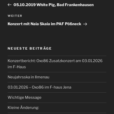
Beitrag
05.10.2019 White Pig, Bad Frankenhausen
Nächster
WEITER
Beitrag
Konzert mit Naia Skaia im PAF Pößneck
NEUESTE BEITRÄGE
Konzertbericht: Oxo86 Zusatzkonzert am 03.01.2026
im F-Haus
Neujahrsska in Ilmenau
03.01.2026 – Oxo86 im F-haus Jena
Wichtige Message
Kleine Änderung: