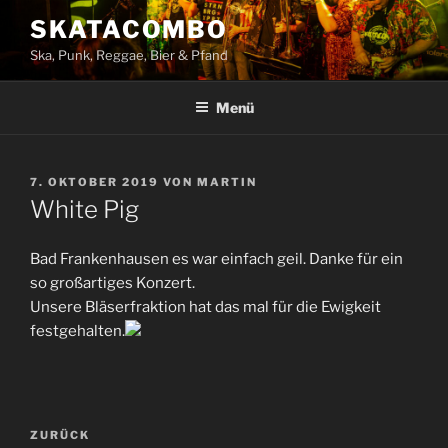
Zum
SKATACOMBO
Inhalt
Ska, Punk, Reggae, Bier & Pfand
springen
Menü
VERÖFFENTLICHT
7. OKTOBER 2019
VON
MARTIN
AM
White Pig
Bad Frankenhausen es war einfach geil. Danke für ein
so großartiges Konzert.
Unsere Bläserfraktion hat das mal für die Ewigkeit
festgehalten.
Beitragsnavigation
Vorheriger
ZURÜCK