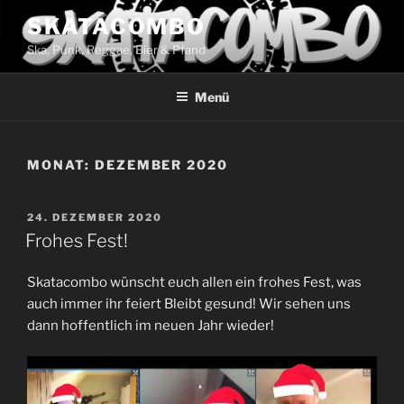
Zum
SKATACOMBO
Inhalt
Ska, Punk, Reggae, Bier & Pfand
springen
Menü
MONAT:
DEZEMBER 2020
VERÖFFENTLICHT
24. DEZEMBER 2020
AM
Frohes Fest!
Skatacombo wünscht euch allen ein frohes Fest, was
auch immer ihr feiert Bleibt gesund! Wir sehen uns
dann hoffentlich im neuen Jahr wieder!