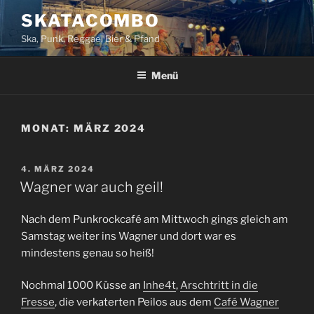
Zum
SKATACOMBO
Inhalt
Ska, Punk, Reggae, Bier & Pfand
springen
Menü
MONAT:
MÄRZ 2024
VERÖFFENTLICHT
4. MÄRZ 2024
AM
Wagner war auch geil!
Nach dem Punkrockcafé am Mittwoch gings gleich am
Samstag weiter ins Wagner und dort war es
mindestens genau so heiß!
Nochmal 1000 Küsse an
Inhe4t
,
Arschtritt in die
Fresse
, die verkaterten Peilos aus dem
Café Wagner