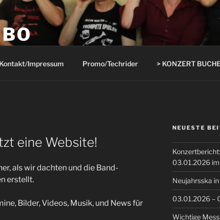
MBO
d
Kontakt/Impressum
Promo/Techrider
> KONZERT BUCHE
NEUESTE BE
zt eine Website!
Konzertberich
03.01.2026 im
er, als wir dachten und die Band-
 erstellt.
Neujahrsska in
03.01.2026 – 
mine, Bilder, Videos, Musik, und News für
Wichtige Mes