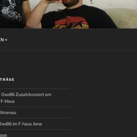
N <
ITRÄGE
t: Oxo86 Zusatzkonzert am
 F-Haus
 Ilmenau
Oxo86 im F-haus Jena
sage