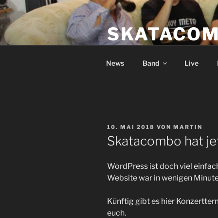
Zum
Inhalt
SKATACO
springen
Ska, Punk, Reggae, Bier & Pfan
News
Band
Live
VERÖFFENTLICHT
10. MAI 2018
VON
MARTIN
AM
Skatacombo hat jet
WordPress ist doch viel einfach
Website war in wenigen Minuten
Künftig gibt es hier Konzertter
euch.